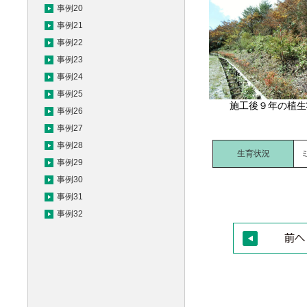
事例20
事例21
事例22
事例23
事例24
事例25
施工後９年の植生
事例26
事例27
事例28
生育状況
事例29
事例30
事例31
事例32