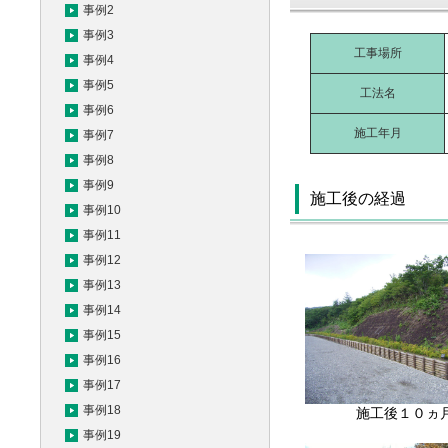
事例2
事例3
工事場所
事例4
事例5
工法名
事例6
施工年月
事例7
事例8
事例9
施工後の経過
事例10
事例11
事例12
事例13
事例14
事例15
事例16
事例17
事例18
施工後１０ヵ
事例19