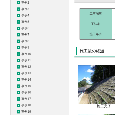
事例2
事例3
工事場所
事例4
事例5
工法名
事例6
施工年月
事例7
事例8
事例9
施工後の経過
事例10
事例11
事例12
事例13
事例14
事例15
事例16
事例17
事例18
施工完了
事例19