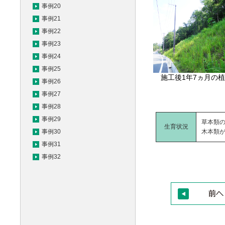
事例20
事例21
事例22
事例23
事例24
事例25
施工後1年7ヵ月の
事例26
事例27
事例28
事例29
草本類
生育状況
事例30
木本類
事例31
事例32