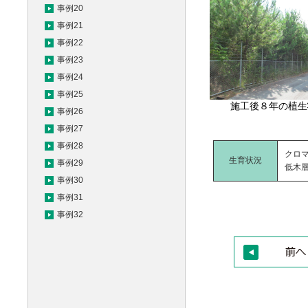
事例20
事例21
事例22
事例23
事例24
事例25
施工後８年の植生
事例26
事例27
事例28
クロ
生育状況
事例29
低木
事例30
事例31
事例32