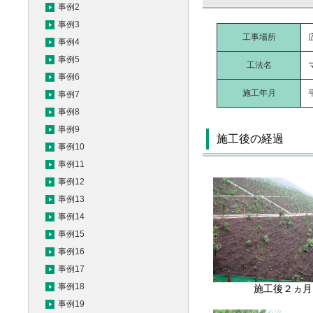
事例2
事例3
工事場所
事例4
事例5
工法名
事例6
施工年月
事例7
事例8
事例9
施工後の経過
事例10
事例11
事例12
事例13
事例14
事例15
事例16
事例17
事例18
施工後２ヵ月
事例19